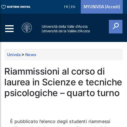
MYUNIVDA (Accedi)
FR
|
EN
Università della Valle d'Aosta
Université de la Vallée d'Aoste
Cerca
Univda
>
News
Riammissioni al corso di
laurea in Scienze e tecniche
psicologiche – quarto turno
È pubblicato l’elenco degli studenti riammessi