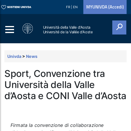
MYUNIVDA (Accedi)
FR
|
EN
Università della Valle d'Aosta
Université de la Vallée d'Aoste
Cerca
Univda
>
News
Sport, Convenzione tra
Università della Valle
d’Aosta e CONI Valle d’Aosta
Firmata la convenzione di collaborazione