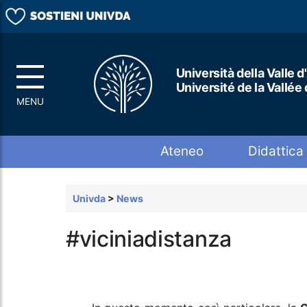
Università della Valle d
Université de la Vallée
Top menu
Ateneo
Didattica
Univda
>
News
#viciniadistanza