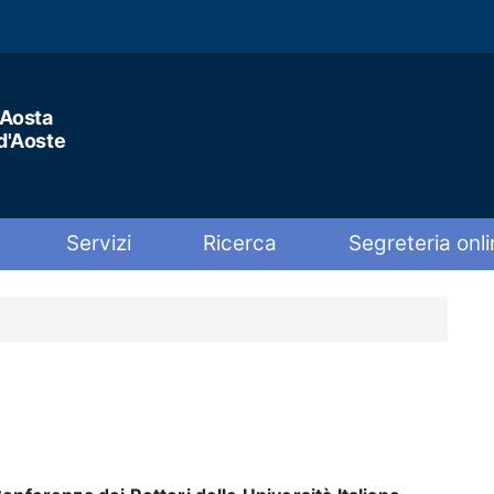
'Aosta
 d'Aoste
Servizi
Ricerca
Segreteria onli