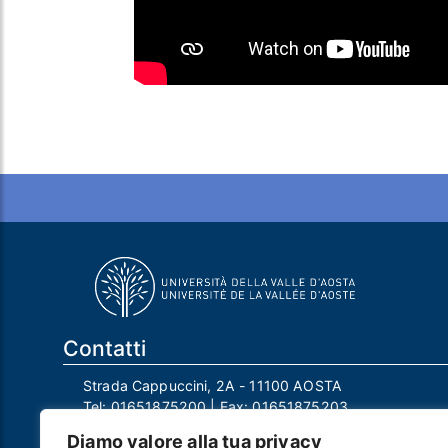
Contatti
Strada Cappuccini, 2A - 11100 AOSTA
Tel:
01651875200
| Fax:
01651875203
Email:
info@univda.it
Diamo valore alla tua privacy