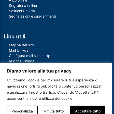
Albo online
Segreteria online
Sostieni UniVda
Segnalazioni e suggerimenti
Link utili
Mappa del sito
Mail Univda
Configura mail su smartphone
Rubrica Univda
Oggi all'Univda
Diamo valore alla tua privacy
Utilizziamo i cookie per migliorare la tua esperienza di
Piè di pagina
navigazione, offrirti pubblicità o contenuti personalizzati
Crediti
e analizzare il nostro traffico. Cliccando “Accetta tutti”,
Note legali
acconsenti al nostro utilizzo dei cookie.
Contatti
Privacy e Cookie policy
Protezione dei dati personali
Personalizza
Rifiuta tutto
Accettare tutto