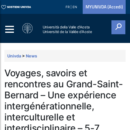
MYUNIVDA (Accedi)
FR
|
EN
Università della Valle d'Aosta
Université de la Vallée d'Aoste
Cerca
Univda
>
News
Voyages, savoirs et
rencontres au Grand-Saint-
Bernard – Une expérience
intergénérationnelle,
interculturelle et
interdisciplinaire – 5-7