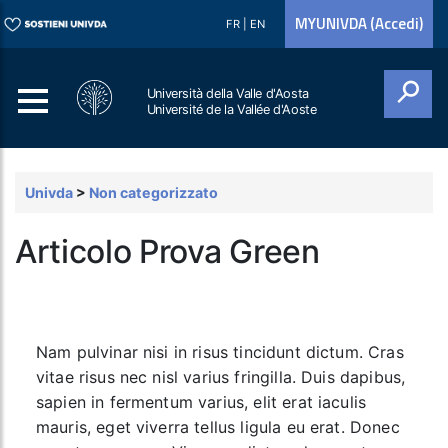
MYUNIVDA (Accedi)
FR
|
EN
Università della Valle d'Aosta
Université de la Vallée d'Aoste
Cerca
Univda
>
Non categorizzato
Articolo Prova Green
Nam pulvinar nisi in risus tincidunt dictum. Cras
vitae risus nec nisl varius fringilla. Duis dapibus,
sapien in fermentum varius, elit erat iaculis
mauris, eget viverra tellus ligula eu erat. Donec