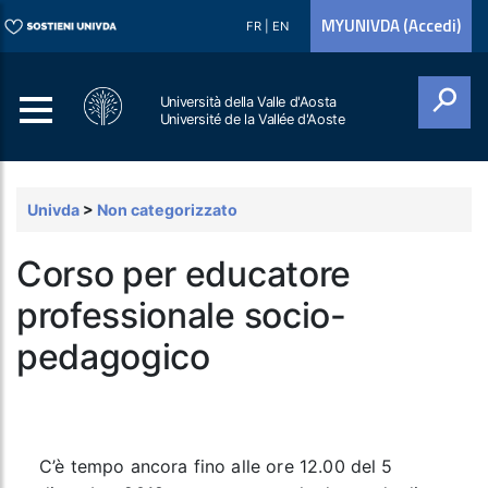
MYUNIVDA (Accedi)
FR
|
EN
Università della Valle d'Aosta
Université de la Vallée d'Aoste
Cerca
Univda
>
Non categorizzato
Corso per educatore
professionale socio-
pedagogico
C’è tempo ancora fino alle
ore 12.00 del 5