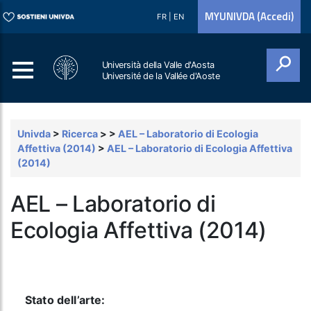
MYUNIVDA (Accedi)
FR
|
EN
Università della Valle d'Aosta
Université de la Vallée d'Aoste
Cerca
Univda
>
Ricerca
>
>
AEL – Laboratorio di Ecologia
Affettiva (2014)
>
AEL – Laboratorio di Ecologia Affettiva
(2014)
AEL – Laboratorio di
Ecologia Affettiva (2014)
Stato dell’arte: