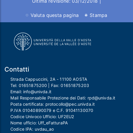
Ultima revisione: 03/12/2018 |
Valuta questa pagina
Stampa
Contatti
Strada Cappuccini, 2A - 11100 AOSTA
Tel:
01651875200
| Fax:
01651875203
Email:
info@univda.it
Mail Responsabile Protezione dei Dati:
rpd@univda.it
Posta certificata:
protocollo@pec.univda.it
P.IVA 01040890079 e C.F. 91041130070
Codice Univoco Ufficio: UF2EU2
Nome ufficio: Uff_eFatturaPA
Codice IPA: uvdau_ao