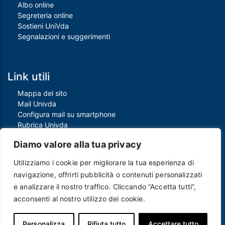
Albo online
Segreteria online
Sostieni UniVda
Segnalazioni e suggerimenti
Link utili
Mappa del sito
Mail Univda
Configura mail su smartphone
Rubrica Univda
Oggi all'Univda
Diamo valore alla tua privacy
Utilizziamo i cookie per migliorare la tua esperienza di
Piè di pagina
navigazione, offrirti pubblicità o contenuti personalizzati
Crediti
e analizzare il nostro traffico. Cliccando “Accetta tutti”,
Note legali
acconsenti al nostro utilizzo dei cookie.
Contatti
Privacy e Cookie policy
Protezione dei dati personali
Personalizza
Rifiuta tutto
Accettare tutto