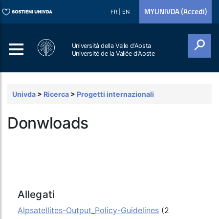
MYUNIVDA (Accedi)
FR
|
EN
Università della Valle d'Aosta
Université de la Vallée d'Aoste
Cerca
Univda
>
Ricerca
>
Progetti internazionali
Donwloads
Allegati
Alpsatellites-Output_Policy-Guidelines
(2