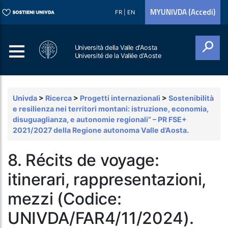
MYUNIVDA (Accedi)
FR
|
EN
Università della Valle d'Aosta
Université de la Vallée d'Aoste
Cerca
Univda
>
Ricerca
>
Progetti internazionali
>
Sostenibilità
e resilienza nei territori montani: istruzione, economia,
disuguaglianza, e autonomie regionali” – PR FSE+
2021/2027 della Regione autonoma Valle d’Aosta.
8. Récits de voyage:
itinerari, rappresentazioni,
mezzi (Codice:
UNIVDA/FAR4/11/2024).