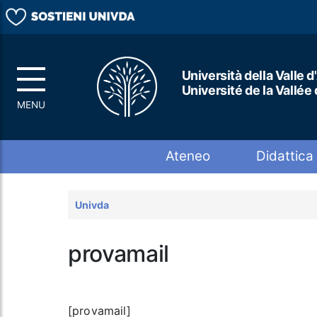
Università della Valle d
Université de la Vallée
Top menu
Ateneo
Didattica
Univda
provamail
[provamail]