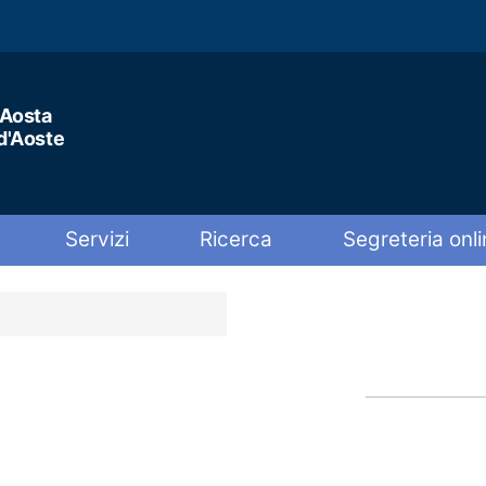
'Aosta
 d'Aoste
Servizi
Ricerca
Segreteria onli
Share 