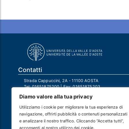
Contatti
Strada Cappuccini, 2A - 11100 AOSTA
Tel:
01651875200
| Fax:
01651875203
Email:
info@univda.it
Diamo valore alla tua privacy
Mail Responsabile Protezione dei Dati:
rpd@univda.it
Utilizziamo i cookie per migliorare la tua esperienza di
Posta certificata:
protocollo@pec.univda.it
navigazione, offrirti pubblicità o contenuti personalizzati
P.IVA 01040890079 e C.F. 91041130070
e analizzare il nostro traffico. Cliccando “Accetta tutti”,
Codice Univoco Ufficio: UF2EU2
acconsenti al nostro utilizzo dei cookie.
Nome ufficio: Uff_eFatturaPA