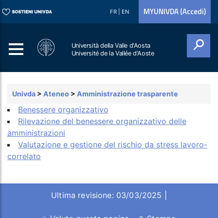
MYUNIVDA (Accedi)
FR
|
EN
Università della Valle d'Aosta
Université de la Vallée d'Aoste
Cerca
Univda
>
Ateneo
>
Amministrazione trasparente
Benessere organizzativo
Rilevazione del benessere organizzativo delle
amministrazioni
Valutazione e gestione del rischio da stress lavoro-
correlato
Ultima revisione: 03/03/2025 |