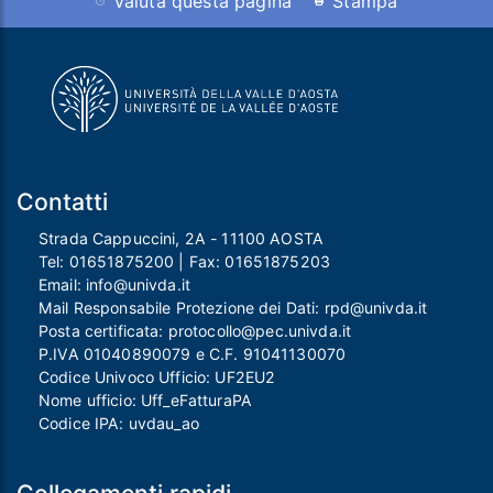
Valuta questa pagina
Stampa
Contatti
Strada Cappuccini, 2A - 11100 AOSTA
Tel:
01651875200
| Fax:
01651875203
Email:
info@univda.it
Mail Responsabile Protezione dei Dati:
rpd@univda.it
Posta certificata:
protocollo@pec.univda.it
P.IVA 01040890079 e C.F. 91041130070
Codice Univoco Ufficio: UF2EU2
Nome ufficio: Uff_eFatturaPA
Codice IPA: uvdau_ao