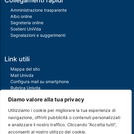
Collegamenti rapidi
Amministrazione trasparente
Albo online
Segreteria online
Sostieni UniVda
Segnalazioni e suggerimenti
Link utili
Mappa del sito
Mail Univda
Configura mail su smartphone
Rubrica Univda
Oggi all'Univda
Diamo valore alla tua privacy
Utilizziamo i cookie per migliorare la tua esperienza di
Piè di pagina
navigazione, offrirti pubblicità o contenuti personalizzati
Crediti
e analizzare il nostro traffico. Cliccando “Accetta tutti”,
Note legali
acconsenti al nostro utilizzo dei cookie.
Contatti