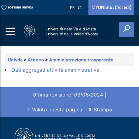
MYUNIVDA (Accedi)
FR
|
EN
Università della Valle d'Aosta
Université de la Vallée d'Aoste
Cerca
Univda
>
Ateneo
>
Amministrazione trasparente
Dati aggregati attività amministrativa
Ultima revisione: 03/06/2024 |
Valuta questa pagina
Stampa