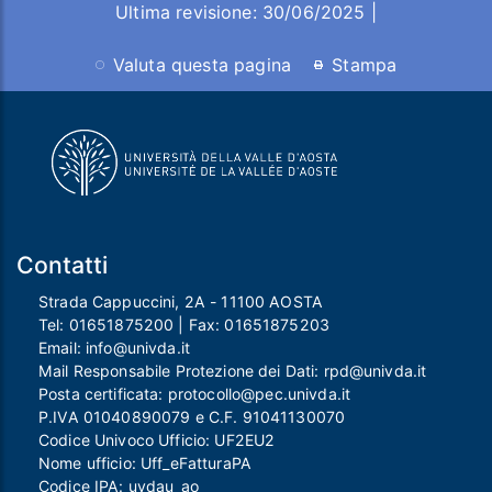
Ultima revisione: 30/06/2025 |
Valuta questa pagina
Stampa
Contatti
Strada Cappuccini, 2A - 11100 AOSTA
Tel:
01651875200
| Fax:
01651875203
Email:
info@univda.it
Mail Responsabile Protezione dei Dati:
rpd@univda.it
Posta certificata:
protocollo@pec.univda.it
P.IVA 01040890079 e C.F. 91041130070
Codice Univoco Ufficio: UF2EU2
Nome ufficio: Uff_eFatturaPA
Codice IPA: uvdau_ao