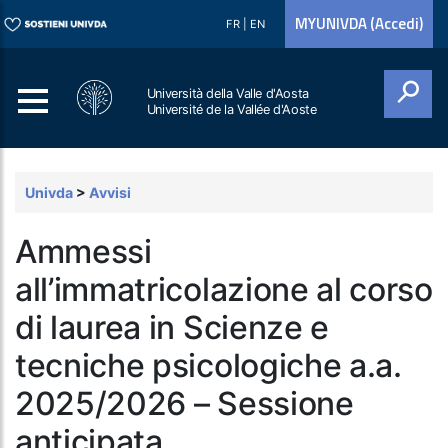
MYUNIVDA (Accedi)
FR
|
EN
Università della Valle d'Aosta
Université de la Vallée d'Aoste
Cerca
Univda
>
Avvisi
Ammessi
all’immatricolazione al corso
di laurea in Scienze e
tecniche psicologiche a.a.
2025/2026 – Sessione
anticipata