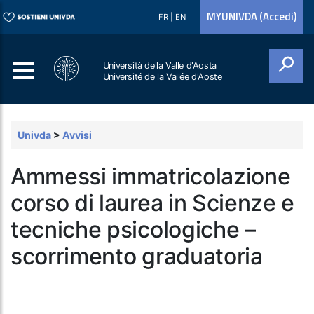
MYUNIVDA (Accedi)
FR
|
EN
Università della Valle d'Aosta
Université de la Vallée d'Aoste
Cerca
Univda
>
Avvisi
Ammessi immatricolazione
corso di laurea in Scienze e
tecniche psicologiche –
scorrimento graduatoria