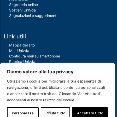
Segreteria online
Sostieni UniVda
Segnalazioni e suggerimenti
Link utili
Mappa del sito
Mail Univda
Configura mail su smartphone
Rubrica Univda
Oggi all'Univda
Diamo valore alla tua privacy
Utilizziamo i cookie per migliorare la tua esperienza di
Piè di pagina
navigazione, offrirti pubblicità o contenuti personalizzati
Crediti
e analizzare il nostro traffico. Cliccando “Accetta tutti”,
Note legali
acconsenti al nostro utilizzo dei cookie.
Contatti
Privacy e Cookie policy
Protezione dei dati personali
Personalizza
Rifiuta tutto
Accettare tutto