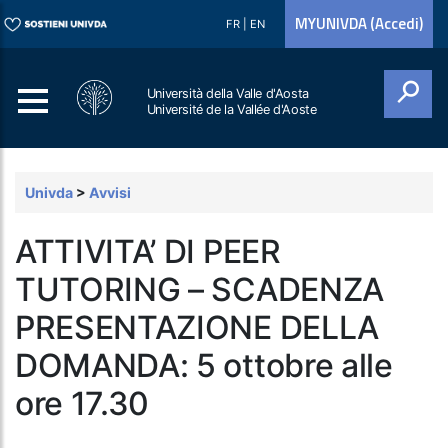
MYUNIVDA (Accedi)
FR
|
EN
Università della Valle d'Aosta
Université de la Vallée d'Aoste
Cerca
Univda
>
Avvisi
ATTIVITA’ DI PEER
TUTORING – SCADENZA
PRESENTAZIONE DELLA
DOMANDA: 5 ottobre alle
ore 17.30