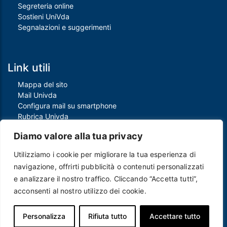
Segreteria online
Sostieni UniVda
Segnalazioni e suggerimenti
Link utili
Mappa del sito
Mail Univda
Configura mail su smartphone
Rubrica Univda
Oggi all'Univda
Diamo valore alla tua privacy
Utilizziamo i cookie per migliorare la tua esperienza di
Piè di pagina
navigazione, offrirti pubblicità o contenuti personalizzati
Crediti
e analizzare il nostro traffico. Cliccando “Accetta tutti”,
Note legali
acconsenti al nostro utilizzo dei cookie.
Contatti
Privacy e Cookie policy
Protezione dei dati personali
Personalizza
Rifiuta tutto
Accettare tutto