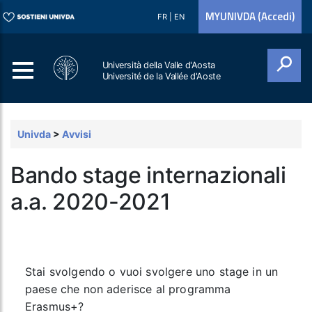
MYUNIVDA (Accedi)
FR
|
EN
Università della Valle d'Aosta
Université de la Vallée d'Aoste
Cerca
Univda
>
Avvisi
Bando stage internazionali
a.a. 2020-2021
Stai svolgendo o vuoi svolgere uno stage in un
paese che non aderisce al programma
Erasmus+?