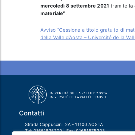
mercoledì 8 settembre 2021
tramite la
materiale”
.
Avviso “Cessione a titolo gratuito di mate
della Valle d’Aosta – Université de la Val
Contatti
Strada Cappuccini, 2A - 11100 AOSTA
Tel:
01651875200
| Fax:
01651875203