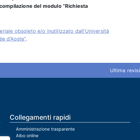
compilazione del modulo “Richiesta
riale obsoleto e/o inutilizzato dall’Università
lée d’Aoste”
.
Ultima revis
Collegamenti rapidi
Amministrazione trasparente
Albo online