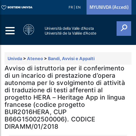
MYUNIVDA (Accedi)
FR
|
EN
Università della Valle d'Aosta
Université de la Vallée d'Aoste
Cerca
Univda
>
Ateneo
>
Bandi, Avvisi e Appalti
Avviso di istruttoria per il conferimento
di un incarico di prestazione d’opera
autonoma per lo svolgimento di attività
di traduzione di testi afferenti al
progetto HERA – Heritage App in lingua
francese (codice progetto
BUR2016HERA, CUP
B66G15002500006). CODICE
DIRAMM/01/2018