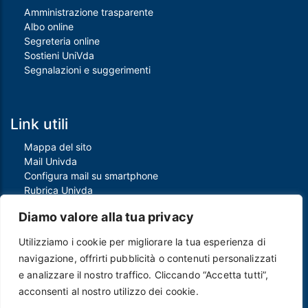
Amministrazione trasparente
Albo online
Segreteria online
Sostieni UniVda
Segnalazioni e suggerimenti
Link utili
Mappa del sito
Mail Univda
Configura mail su smartphone
Rubrica Univda
Oggi all'Univda
Diamo valore alla tua privacy
Utilizziamo i cookie per migliorare la tua esperienza di
Piè di pagina
navigazione, offrirti pubblicità o contenuti personalizzati
Crediti
e analizzare il nostro traffico. Cliccando “Accetta tutti”,
Note legali
acconsenti al nostro utilizzo dei cookie.
Contatti