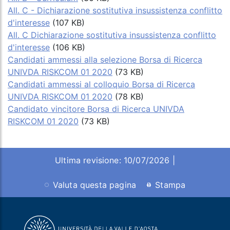
All. C - Dichiarazione sostitutiva insussistenza conflitto
d'interesse
(107 KB)
All. C Dichiarazione sostitutiva insussistenza conflitto
d'interesse
(106 KB)
Candidati ammessi alla selezione Borsa di Ricerca
UNIVDA RISKCOM 01 2020
(73 KB)
Candidati ammessi al colloquio Borsa di Ricerca
UNIVDA RISKCOM 01 2020
(78 KB)
Candidato vincitore Borsa di Ricerca UNIVDA
RISKCOM 01 2020
(73 KB)
Ultima revisione: 10/07/2026 |
Valuta questa pagina
Stampa