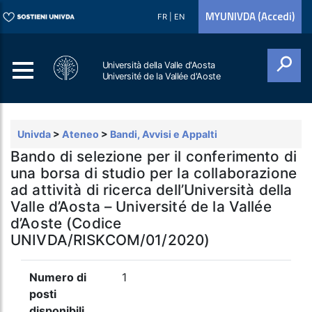
MYUNIVDA (Accedi)
FR
|
EN
Università della Valle d'Aosta
Université de la Vallée d'Aoste
Cerca
Univda
>
Ateneo
>
Bandi, Avvisi e Appalti
Bando di selezione per il conferimento di
una borsa di studio per la collaborazione
ad attività di ricerca dell’Università della
Valle d’Aosta – Université de la Vallée
d’Aoste (Codice
UNIVDA/RISKCOM/01/2020)
Numero di
1
posti
disponibili