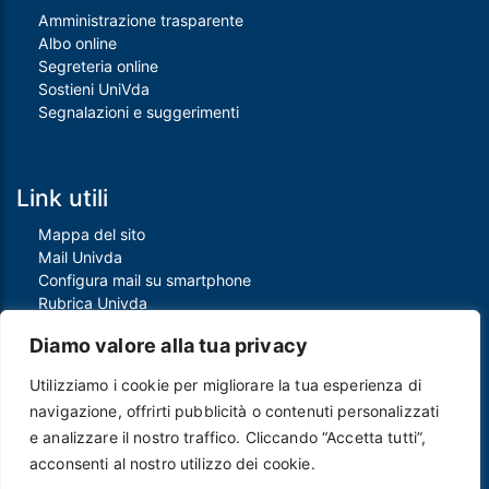
Amministrazione trasparente
Albo online
Segreteria online
Sostieni UniVda
Segnalazioni e suggerimenti
Link utili
Mappa del sito
Mail Univda
Configura mail su smartphone
Rubrica Univda
Oggi all'Univda
Diamo valore alla tua privacy
Utilizziamo i cookie per migliorare la tua esperienza di
Piè di pagina
navigazione, offrirti pubblicità o contenuti personalizzati
Crediti
e analizzare il nostro traffico. Cliccando “Accetta tutti”,
Note legali
acconsenti al nostro utilizzo dei cookie.
Contatti