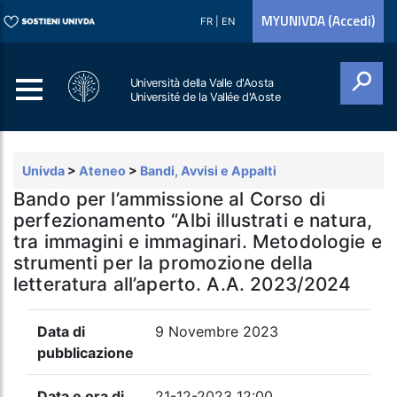
MYUNIVDA (Accedi)
FR
|
EN
Università della Valle d'Aosta
Université de la Vallée d'Aoste
Cerca
Univda
>
Ateneo
>
Bandi, Avvisi e Appalti
Bando per l’ammissione al Corso di
perfezionamento “Albi illustrati e natura,
tra immagini e immaginari. Metodologie e
strumenti per la promozione della
letteratura all’aperto. A.A. 2023/2024
Data di
9 Novembre 2023
pubblicazione
Data e ora di
21-12-2023 12:00