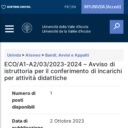
MYUNIVDA (Accedi)
FR
|
EN
Università della Valle d'Aosta
Université de la Vallée d'Aoste
Cerca
Univda
>
Ateneo
>
Bandi, Avvisi e Appalti
ECO/A1-A2/03/2023-2024 – Avviso di
istruttoria per il conferimento di incarichi
per attività didattiche
Numero di
1
posti
disponibili
Data di
2 Ottobre 2023
pubblicazione