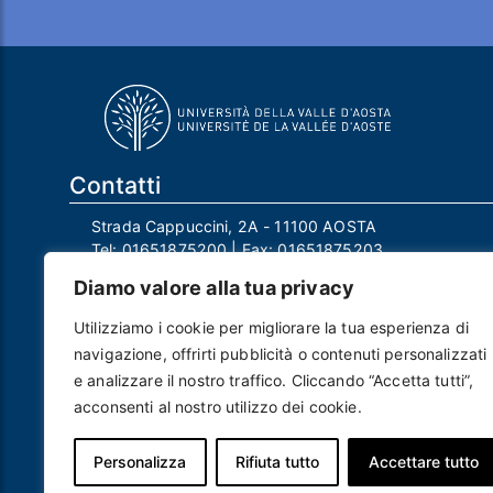
Contatti
Strada Cappuccini, 2A - 11100 AOSTA
Tel:
01651875200
| Fax:
01651875203
Email:
info@univda.it
Diamo valore alla tua privacy
Mail Responsabile Protezione dei Dati:
rpd@univda.it
Utilizziamo i cookie per migliorare la tua esperienza di
Posta certificata:
protocollo@pec.univda.it
navigazione, offrirti pubblicità o contenuti personalizzati
P.IVA 01040890079 e C.F. 91041130070
e analizzare il nostro traffico. Cliccando “Accetta tutti”,
Codice Univoco Ufficio: UF2EU2
acconsenti al nostro utilizzo dei cookie.
Nome ufficio: Uff_eFatturaPA
Codice IPA: uvdau_ao
Personalizza
Rifiuta tutto
Accettare tutto