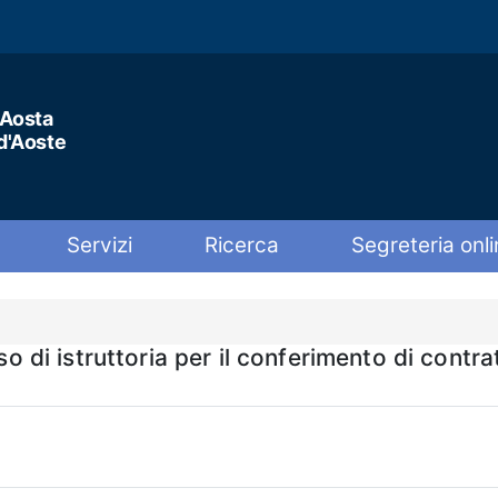
'Aosta
 d'Aoste
Servizi
Ricerca
Segreteria onli
 istruttoria per il conferimento di contratt