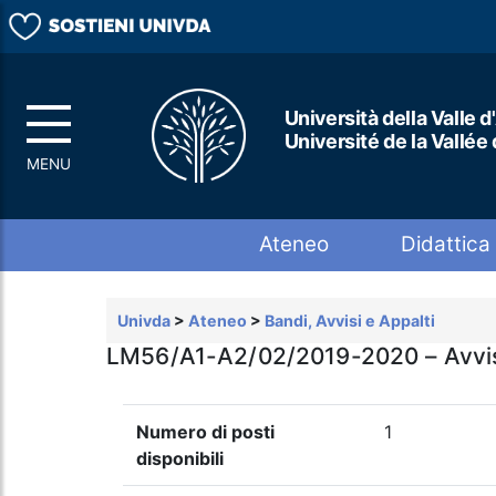
Università della Valle d
Université de la Vallée
Top menu
Ateneo
Didattica
Univda
>
Ateneo
>
Bandi, Avvisi e Appalti
LM56/A1-A2/02/2019-2020 – Avviso di
Numero di posti
1
disponibili