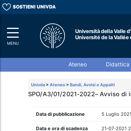
Università della Valle d
Université de la Vallée
Top menu
Ateneo
Didattica
Univda
>
Ateneo
>
Bandi, Avvisi e Appalti
SPO/A3/01/2021-2022– Avviso di istr
Data di pubblicazione
5 Luglio 202
Data e ora di scadenza
21-07-2021 