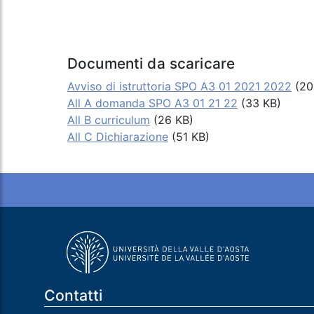
Documenti da scaricare
Avviso di istruttoria SPO A3 01 2021 2022
(20
All A domanda SPO A3 01 21 22
(33 KB)
All B curriculum
(26 KB)
All C Dichiarazione
(51 KB)
Contatti