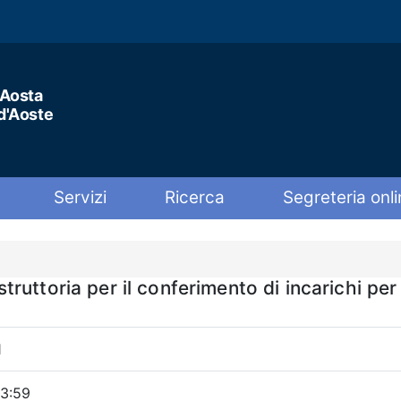
'Aosta
 d'Aoste
Servizi
Ricerca
Segreteria onli
uttoria per il conferimento di incarichi per a
1
23:59