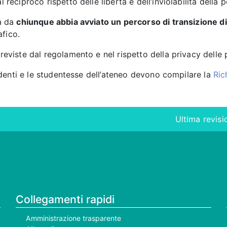
l reciproco rispetto delle libertà e dell’inviolabilità della 
ta da
chiunque abbia avviato un percorso di transizione d
afico.
previste dal regolamento e nel rispetto della privacy delle
studenti e le studentesse dell’ateneo devono compilare la
Ric
Ultima revis
Collegamenti rapidi
Amministrazione trasparente