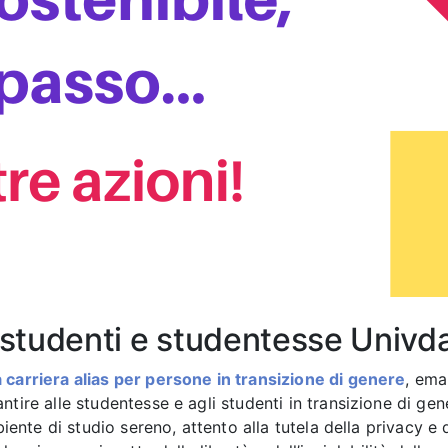
r studenti e studentesse Univd
 carriera alias per persone in transizione di genere
, em
antire alle studentesse e agli studenti in transizione di gen
biente di studio sereno, attento alla tutela della privacy e 