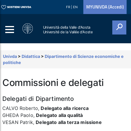
MYUNIVDA (Accedi)
FR
|
EN
Università della Valle d'Aosta
Université de la Vallée d'Aoste
Cerca
Univda
>
Didattica
>
Dipartimento di Scienze economiche e
politiche
Commissioni e delegati
Delegati di Dipartimento
CALVO Roberto,
Delegato alla ricerca
GHEDA Paolo,
Delegato alla qualità
VESAN Patrik,
Delegato alla terza missione