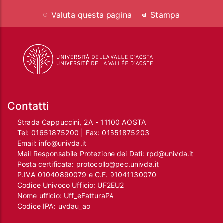
Valuta questa pagina
Stampa
Contatti
Strada Cappuccini, 2A - 11100 AOSTA
Tel:
01651875200
| Fax:
01651875203
Email:
info@univda.it
Mail Responsabile Protezione dei Dati:
rpd@univda.it
Posta certificata:
protocollo@pec.univda.it
P.IVA 01040890079 e C.F. 91041130070
Codice Univoco Ufficio: UF2EU2
Nome ufficio: Uff_eFatturaPA
Codice IPA: uvdau_ao