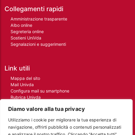
Collegamenti rapidi
Amministrazione trasparente
Albo online
Segreteria online
Sostieni UniVda
Segnalazioni e suggerimenti
Link utili
Mappa del sito
Mail Univda
Configura mail su smartphone
Rubrica Univda
Oggi all'Univda
Diamo valore alla tua privacy
Utilizziamo i cookie per migliorare la tua esperienza di
Piè di pagina
navigazione, offrirti pubblicità o contenuti personalizzati
Crediti
e analizzare il nostro traffico. Cliccando “Accetta tutti”,