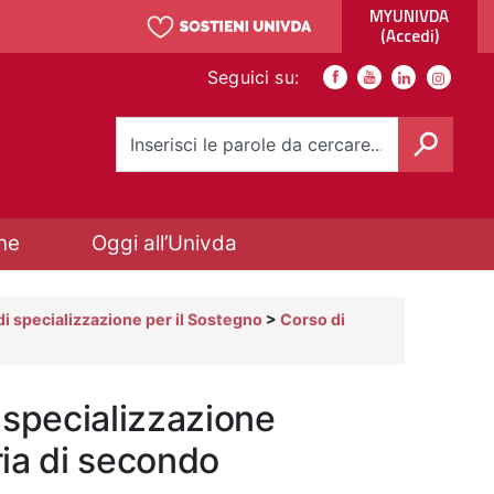
MYUNIVDA
(Accedi)
Link social
Seguici su:
Facebook
Youtube
Youtube
Instagra
Cerca
ne
Oggi all’Univda
di specializzazione per il Sostegno
>
Corso di
 specializzazione
ria di secondo