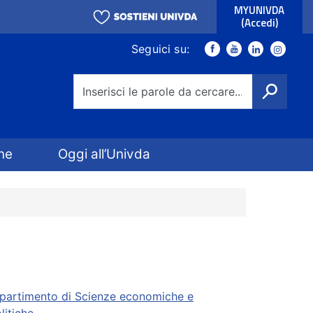
MYUNIVDA
(Accedi)
Link social
Seguici su:
Facebook
Youtube
Youtube
Instagra
Cerca
ne
Oggi all’Univda
partimento di Scienze economiche e