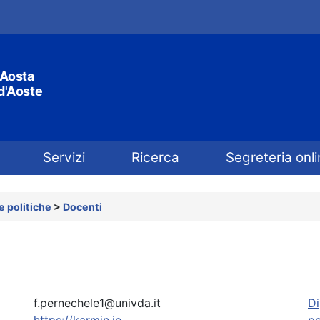
'Aosta
 d'Aoste
Servizi
Ricerca
Segreteria onli
 politiche
>
Docenti
f.pernechele1@univda.it
Di