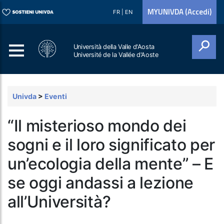
MYUNIVDA (Accedi)
FR
|
EN
Università della Valle d'Aosta
Université de la Vallée d'Aoste
Cerca
Univda
>
Eventi
“Il misterioso mondo dei
sogni e il loro significato per
un’ecologia della mente” – E
se oggi andassi a lezione
all’Università?