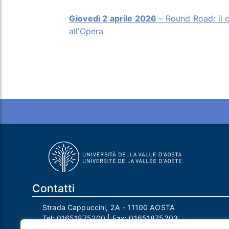
Giovedì 2 aprile 2026
– Round Road: il c
all’Opera
Contatti
Strada Cappuccini, 2A - 11100 AOSTA
Tel:
01651875200
| Fax:
01651875203
Email:
info@univda.it