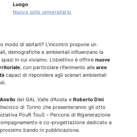
Luogo
Nuovo polo universitario
tro modo di abitarli? L’incontro propone un
ali, demografiche e ambientali influenzano la
 spazi in cui viviamo.
L’obiettivo è offrire
nuove
rritoriale
, con particolare riferimento alle
aree
tà
capaci di rispondere agli scenari ambientali
li.
Anello
del GAL Valle d’Aosta e
Roberto Dini
litecnico di Torino che presenteranno gli otto
iniziativa PouR TouS – Percorsi di Rigenerazione
 accompagnamento e co-progettazione dedicato a
el prossimo bando in pubblicazione.