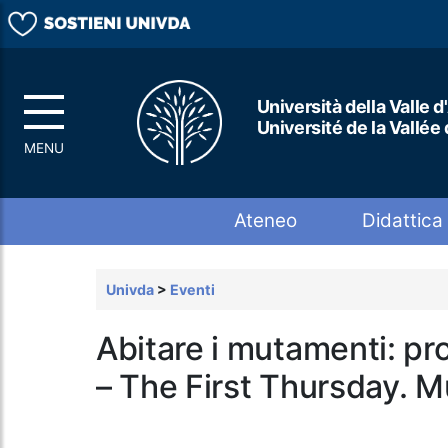
Università della Valle d
Université de la Vallée
Top menu
Ateneo
Didattica
Univda
>
Eventi
Abitare i mutamenti: pros
– The First Thursday. M