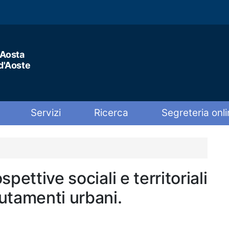
'Aosta
 d'Aoste
Servizi
Ricerca
Segreteria onli
pettive sociali e territoriali
utamenti urbani.