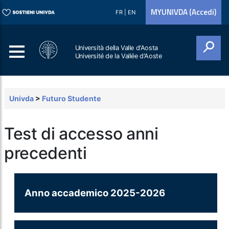
MYUNIVDA (Accedi)
FR
|
EN
Università della Valle d'Aosta
Université de la Vallée d'Aoste
Cerca
Univda
>
Futuro Studente
Test di accesso anni
precedenti
Anno accademico 2025-2026