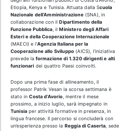
degli alti funzionari pubblici di Costa d’Avorio,
Etiopia, Kenya e Tunisia. Attuata dalla S
cuola
Nazionale dell’Amministrazione
(SNA), in
collaborazione con il
Dipartimento della
Funzione Pubblica
, il
Ministero degli Affari
Esteri e della Cooperazione Internazionale
(MAECI) e l’
Agenzia Italiana per la
Cooperazione allo Sviluppo
(AICS), l’iniziativa
prevede la
formazione di 1.320 dirigenti e alti
funzionari
dei quattro Paesi coinvolti.
Dopo una prima fase di allineamento, il
professor Patrik Vesan la scorsa settimana è
stato in
Costa d’Avorio
, mentre il mese
prossimo, a inizio luglio, sarà impegnato in
Tunisia
per attività formative in presenza, in
lingua francese. Il percorso si concluderà con
un’esperienza presso la
Reggia di Caserta
, sede