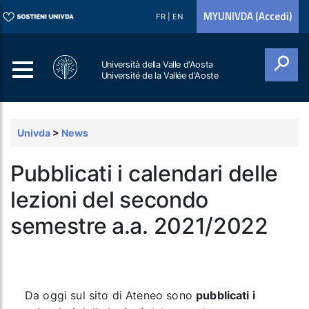
MYUNIVDA (Accedi)
FR
|
EN
Università della Valle d'Aosta
Université de la Vallée d'Aoste
Cerca
Univda
>
News
Pubblicati i calendari delle
lezioni del secondo
semestre a.a. 2021/2022
Da oggi sul sito di Ateneo sono
pubblicati i