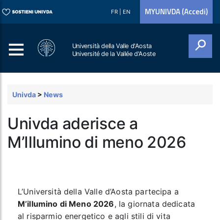
MYUNIVDA (Accedi)
FR
|
EN
Università della Valle d'Aosta
Université de la Vallée d'Aoste
Cerca
Univda
>
News
Univda aderisce a
M’Illumino di meno 2026
L’Università della Valle d’Aosta
partecipa a
M’illumino di Meno 2026
, la giornata dedicata
al risparmio energetico e agli stili di vita