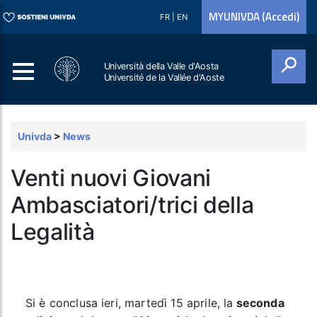
MYUNIVDA (Accedi)
FR
|
EN
Università della Valle d'Aosta
Université de la Vallée d'Aoste
Cerca
Univda
>
News
Venti nuovi Giovani
Ambasciatori/trici della
Legalità
Si è conclusa ieri, martedì 15 aprile, la
seconda