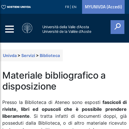
MYUNIVDA (Accedi)
FR
|
EN
Università della Valle d'Aosta
Université de la Vallée d'Aoste
Cerca
Univda
>
Servizi
>
Biblioteca
Materiale bibliografico a
disposizione
Presso la Biblioteca di Ateneo sono esposti
fascicoli di
riviste, libri ed opuscoli che è possibile prendere
liberamente
. Si tratta infatti di documenti doppi, già
posseduti dalla Biblioteca, o di altro materiale ricevuto