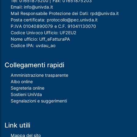
Tel:
01651875200
| Fax:
01651875203
Email:
info@univda.it
Mail Responsabile Protezione dei Dati:
rpd@univda.it
Posta certificata:
protocollo@pec.univda.it
P.IVA 01040890079 e C.F. 91041130070
Codice Univoco Ufficio: UF2EU2
Nome ufficio: Uff_eFatturaPA
Codice IPA: uvdau_ao
Collegamenti rapidi
Amministrazione trasparente
Albo online
Segreteria online
Sostieni UniVda
Segnalazioni e suggerimenti
Link utili
Mappa del sito