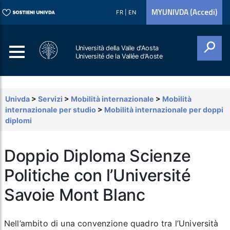
MYUNIVDA (Accedi)
FR
|
EN
Università della Valle d'Aosta
Université de la Vallée d'Aoste
Cerca
Univda
>
Servizi
>
Mobilità internazionale
>
Mobilità
internazionale per studio
>
Mobilità internazionale per doppi
diplomi
Doppio Diploma Scienze
Politiche con l’Université
Savoie Mont Blanc
Nell’ambito di una convenzione quadro tra l’Università