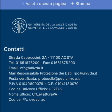
Valuta questa pagina
Stampa
Contatti
Strada Cappuccini, 2A - 11100 AOSTA
Tel:
01651875200
| Fax:
01651875203
Email:
info@univda.it
Mail Responsabile Protezione dei Dati:
rpd@univda.it
Posta certificata:
protocollo@pec.univda.it
P.IVA 01040890079 e C.F. 91041130070
Codice Univoco Ufficio: UF2EU2
Nome ufficio: Uff_eFatturaPA
Codice IPA: uvdau_ao