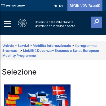
MYUNIVDA (Accedi)
FR
|
EN
Università della Valle d'Aosta
Université de la Vallée d'Aoste
Cerca
Univda
>
Servizi
>
Mobilità internazionale
>
Il programma
Erasmus+
>
Mobilità Docenza – Erasmus e Swiss European
Mobility Programme
Selezione