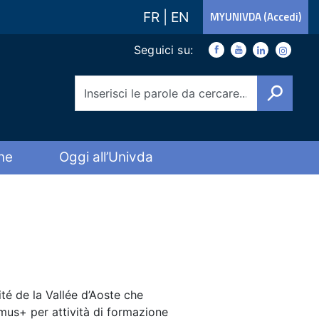
FR
|
EN
MYUNIVDA (Accedi)
Link social
Seguici su:
Facebook
Youtube
Youtube
Instagra
Cerca
ne
Oggi all’Univda
ité de la Vallée d’Aoste che
asmus+ per
attività di formazione