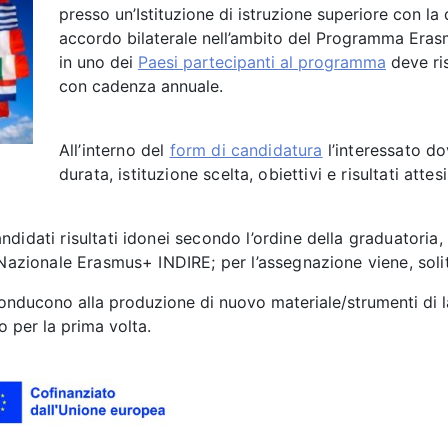
presso un’Istituzione di istruzione superiore
con la q
accordo bilaterale nell’ambito del Programma Era
in uno dei
Paesi partecipanti al programma
deve ri
con cadenza annuale
.
All’interno del
form di candidatura
l’interessato do
durata, istituzione scelta, obiettivi e risultati attesi
didati risultati idonei secondo l’ordine della graduatoria,
 Nazionale Erasmus+ INDIRE; per l’assegnazione viene, soli
 conducono alla produzione di nuovo materiale/strumenti di 
ro per la prima volta.