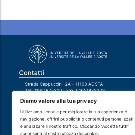
Contatti
Strada Cappuccini, 2A - 11100 AOSTA
Tel:
01651875200
| Fax:
01651875203
Email:
info@univda.it
Diamo valore alla tua privacy
Mail Responsabile Protezione dei Dati:
rpd@univda.it
Utilizziamo i cookie per migliorare la tua esperienza di
Posta certificata:
protocollo@pec.univda.it
navigazione, offrirti pubblicità o contenuti personalizzati
P.IVA 01040890079 e C.F. 91041130070
e analizzare il nostro traffico. Cliccando “Accetta tutti”,
Codice Univoco Ufficio: UF2EU2
acconsenti al nostro utilizzo dei cookie.
Nome ufficio: Uff_eFatturaPA