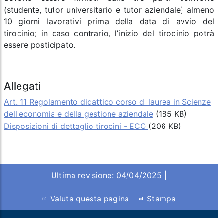
(studente, tutor universitario e tutor aziendale) almeno
10 giorni lavorativi prima della data di avvio del
tirocinio; in caso contrario, l’inizio del tirocinio potrà
essere posticipato.
Allegati
Art. 11 Regolamento didattico corso di laurea in Scienze
dell'economia e della gestione aziendale
(185 KB)
Disposizioni di dettaglio tirocini - ECO
(206 KB)
Ultima revisione: 04/04/2025 |
Valuta questa pagina
Stampa