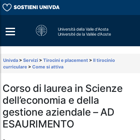
Università della Valle d'Aosta
Université de la Vallée d'Aoste
Cerca
Univda
>
Servizi
>
Tirocini e placement
>
Il tirocinio
curriculare
>
Come si attiva
Corso di laurea in Scienze
dell’economia e della
gestione aziendale – AD
ESAURIMENTO