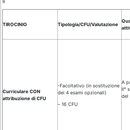
8
Qu
TIROCINIO
Tipologia/CFU/Valutazione
atti
A p
-Facoltativo (in sostituzione
II°
Curriculare CON
dei 4 esami opzionali)
del 
attribuzione di CFU
– 16 CFU