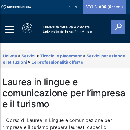
MYUNIVDA (Accedi)
FR
|
EN
Università della Valle d'Aosta
Université de la Vallée d'Aoste
Cerca
Univda
>
Servizi
>
Tirocini e placement
>
Servizi per aziende
e istituzioni
>
Le professionalità offerte
Laurea in lingue e
comunicazione per l’impresa
e il turismo
Il Corso di Laurea in
Lingue e comunicazione per
l’impresa e il turismo
prepara laureati capaci di