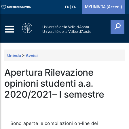
MYUNIVDA (Accedi)
FR
|
EN
Università della Valle d'Aosta
Université de la Vallée d'Aoste
Cerca
Univda
>
Avvisi
Apertura Rilevazione
opinioni studenti a.a.
2020/2021– I semestre
Sono aperte le compilazioni on-line dei