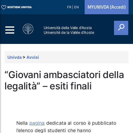
MYUNIVDA (Accedi)
FR
|
EN
Università della Valle d'Aosta
Université de la Vallée d'Aoste
Cerca
Univda
>
Avvisi
“Giovani ambasciatori della
legalità” – esiti finali
Nella
pagina
dedicata al corso è pubblicato
l’elenco degli studenti che hanno