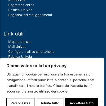
Segreteria online
Sostieni UniVda
Segnalazioni e suggerimenti
Link utili
Mappa del sito
Mail Univda
Configura mail su smartphone
Rubrica Univda
Oggi all'Univda
Diamo valore alla tua privacy
Utilizziamo i cookie per migliorare la tua esperienza di
Piè di pagina
navigazione, offrirti pubblicità o contenuti personalizzati
Crediti
e analizzare il nostro traffico. Cliccando “Accetta tutti”,
Note legali
acconsenti al nostro utilizzo dei cookie.
Contatti
Privacy e Cookie policy
Protezione dei dati personali
Personalizza
Rifiuta tutto
Accettare tutto