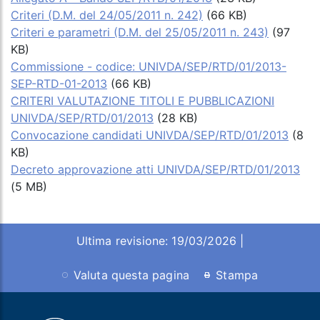
Criteri (D.M. del 24/05/2011 n. 242)
(66 KB)
Criteri e parametri (D.M. del 25/05/2011 n. 243)
(97
KB)
Commissione - codice: UNIVDA/SEP/RTD/01/2013-
SEP-RTD-01-2013
(66 KB)
CRITERI VALUTAZIONE TITOLI E PUBBLICAZIONI
UNIVDA/SEP/RTD/01/2013
(28 KB)
Convocazione candidati UNIVDA/SEP/RTD/01/2013
(8
KB)
Decreto approvazione atti UNIVDA/SEP/RTD/01/2013
(5 MB)
Ultima revisione: 19/03/2026 |
Valuta questa pagina
Stampa