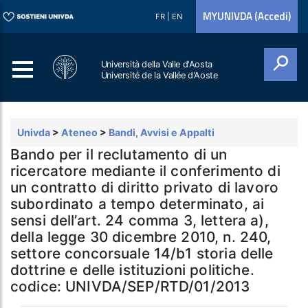
MYUNIVDA (Accedi)
FR
|
EN
Università della Valle d'Aosta
Université de la Vallée d'Aoste
Cerca
Univda
>
Ateneo
>
Bandi, Avvisi e Appalti
Bando per il reclutamento di un
ricercatore mediante il conferimento di
un contratto di diritto privato di lavoro
subordinato a tempo determinato, ai
sensi dell’art. 24 comma 3, lettera a),
della legge 30 dicembre 2010, n. 240,
settore concorsuale 14/b1 storia delle
dottrine e delle istituzioni politiche.
codice: UNIVDA/SEP/RTD/01/2013