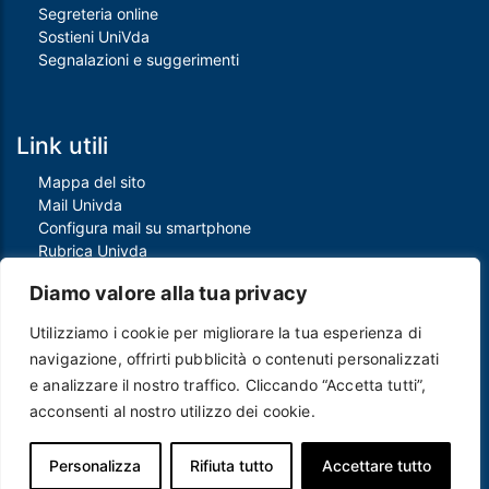
Segreteria online
Sostieni UniVda
Segnalazioni e suggerimenti
Link utili
Mappa del sito
Mail Univda
Configura mail su smartphone
Rubrica Univda
Oggi all'Univda
Diamo valore alla tua privacy
Utilizziamo i cookie per migliorare la tua esperienza di
Piè di pagina
navigazione, offrirti pubblicità o contenuti personalizzati
Crediti
e analizzare il nostro traffico. Cliccando “Accetta tutti”,
Note legali
acconsenti al nostro utilizzo dei cookie.
Contatti
Privacy e Cookie policy
Protezione dei dati personali
Personalizza
Rifiuta tutto
Accettare tutto