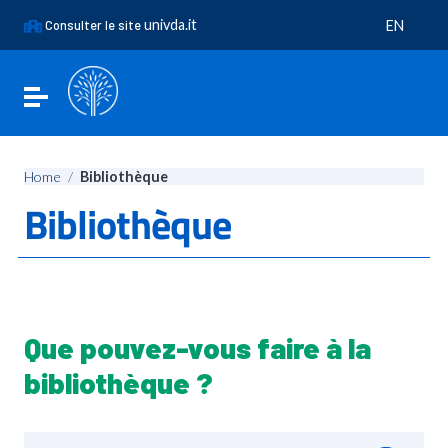
Go to content
Go to the navigation menu
univda.it
Consulter le site
EN
Go to the footer
Toggle navigation
Home
/
Bibliothèque
Bibliothèque
Que pouvez-vous faire à la
bibliothèque ?