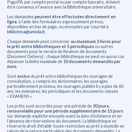
PagoPA, par compte postal ou par compte bancaire, doivent
être convenus à l’avance avec la Bibliothèque universitaire.
Les demandes
peuvent être effectuées directement en
ligne
, à l’aide des formulaires expressément prévus,
disponibles en bas de page, ou envoyées par courriel à
biblioteca@univda.it
.
Chaque demande peut concerner
au
maximum 3 livres pour
le prêt entre bibliothèques et 5 périodiques
ou autres
documents pour le service de livraison de documents
(
Document Delivery
) ; chaque bibliothèque ne peut en aucun cas
dépasser la limite maximale de
10 documents demandés par
mois
.
Sont
exclus
du prêt entre bibliothèques les ouvrages de
consultation, y compris les dictionnaires, les ouvrages
particulièrement précieux, les ouvrages publiés il y a plus de 60
ans, les mémoires, les périodiques et les documents classés
« EXAMENS ».
Les prêts sont accordés pour une période de
30 jours,
renouvelable pour une période supplémentaire de 15 jours
sur demande explicite envoyée avant la date d’échéance et en
l’absence de réservations du document. La bibliothèque se
réserve le droit d’établir toute restriction au prêt à domicile en
raison de la nature particulière des documents demandés. La