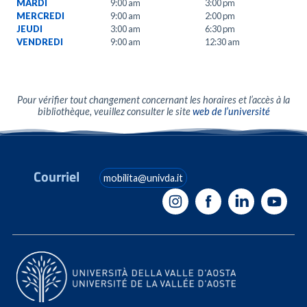
MARDI
9:00 am
3:00 pm
MERCREDI
9:00 am
2:00 pm
JEUDI
3:00 am
6:30 pm
VENDREDI
9:00 am
12:30 am
Pour vérifier tout changement concernant les horaires et l’accès à la
bibliothèque, veuillez consulter le site
web de l’université
Courriel
mobilita@univda.it