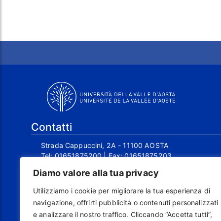
Contatti
Strada Cappuccini, 2A - 11100 AOSTA
Tel:
01651875200
| Fax:
01651875203
Email:
info@univda.it
Diamo valore alla tua privacy
Mail Responsabile Protezione dei Dati:
rpd@univda.it
Utilizziamo i cookie per migliorare la tua esperienza di
Posta certificata:
protocollo@pec.univda.it
navigazione, offrirti pubblicità o contenuti personalizzati
P.IVA 01040890079 e C.F. 91041130070
e analizzare il nostro traffico. Cliccando “Accetta tutti”,
Codice Univoco Ufficio: UF2EU2