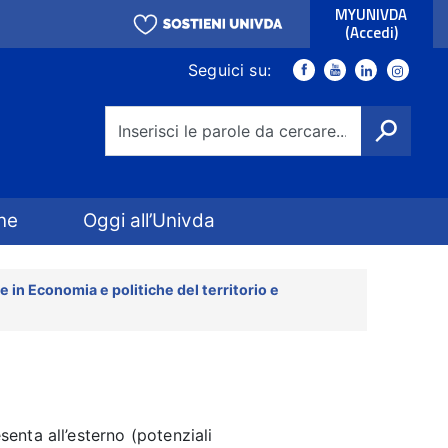
MYUNIVDA
(Accedi)
Link social
Seguici su:
Facebook
Youtube
Youtube
Instagra
Cerca
ne
Oggi all’Univda
e in Economia e politiche del territorio e
senta all’esterno (potenziali