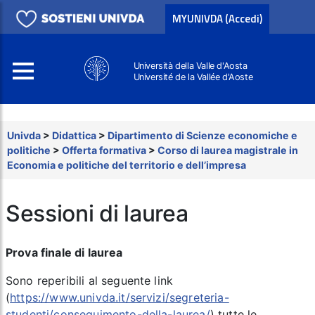
MYUNIVDA (Accedi)
Università della Valle d'Aosta
Université de la Vallée d'Aoste
Cerca
Univda
>
Didattica
>
Dipartimento di Scienze economiche e
politiche
>
Offerta formativa
>
Corso di laurea magistrale in
Economia e politiche del territorio e dell’impresa
Sessioni di laurea
Prova finale di laurea
Sono reperibili al seguente link
(
https://www.univda.it/servizi/segreteria-
studenti/conseguimento-della-laurea/
) tutte le