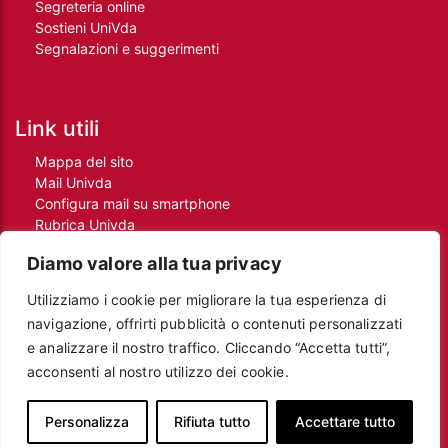
Segreteria online
Sostieni UniVda
Segnalazioni e suggerimenti
Link utili
Mappa del sito
Mail Univda
Configura mail su smartphone
Rubrica Univda
Oggi all'Univda
Diamo valore alla tua privacy
Utilizziamo i cookie per migliorare la tua esperienza di
Piè di pagina
navigazione, offrirti pubblicità o contenuti personalizzati
Crediti
e analizzare il nostro traffico. Cliccando “Accetta tutti”,
Note legali
acconsenti al nostro utilizzo dei cookie.
Contatti
Privacy e Cookie policy
Protezione dei dati personali
Personalizza
Rifiuta tutto
Accettare tutto